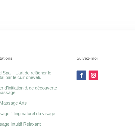
tations
Suivez-moi
 Spa – L’art de relâcher le
al par le cuir chevelu
ier d’initiation & de découverte
massage
Massage Arts
age lifting naturel du visage
age Intuitif Relaxant