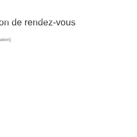
ion de rendez-vous
s valeurs
Tarifs & Info
Professionnels
Contact
ation]