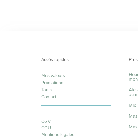
Accès rapides
Pres
Head
Mes valeurs
ment
Prestations
Tarifs
Atel
au 
Contact
Mix 
Mass
CGV
Mass
CGU
Mentions légales