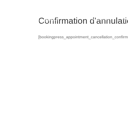
Confirmation d'annulat
Prestations
Me
[bookingpress_appointment_cancellation_confirm