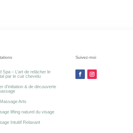
tations
Suivez-moi
 Spa – L’art de relâcher le
al par le cuir chevelu
ier d’initiation & de découverte
massage
Massage Arts
age lifting naturel du visage
age Intuitif Relaxant