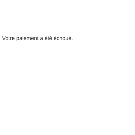
s valeurs
Tarifs & Info
Professionnels
Contact
 Votre paiement a été échoué.