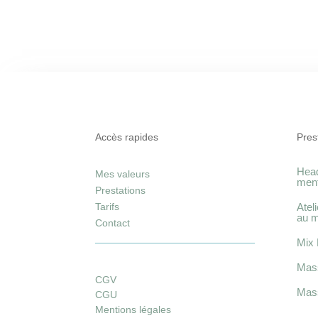
Accès rapides
Pres
Head
Mes valeurs
ment
Prestations
Tarifs
Atel
au 
Contact
Mix 
Mass
CGV
Mass
CGU
Mentions légales